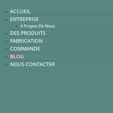
Aller
Bağcılar / istanbul
au
info@lavcorap.com.tr
ACCUEIL
ACCUEIL
contenu
Facebook
Twitter
Instagram
ENTREPRISE
ENTREPRISE
A Propos De Nous
A Propos De Nous
DES PRODUITS
DES PRODUITS
FABRICATION
FABRICATION
COMMANDE
COMMANDE
BLOG
BLOG
NOUS CONTACTER
NOUS CONTACTER