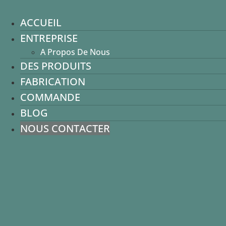
Aller
Bağcılar / istanbul
au
info@lavcorap.com.tr
ACCUEIL
ACCUEIL
contenu
Facebook
Twitter
Instagram
ENTREPRISE
ENTREPRISE
A Propos De Nous
A Propos De Nous
DES PRODUITS
DES PRODUITS
FABRICATION
FABRICATION
COMMANDE
COMMANDE
BLOG
BLOG
NOUS CONTACTER
NOUS CONTACTER